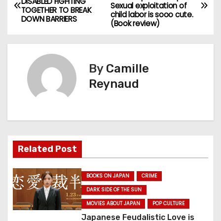
DISABLED FIGHTING
Sexual exploitation of
o
TOGETHER TO BREAK
child labor is sooo cute.
DOWN BARRIERS
(Book review)
s
t
By
Camille
n
Reynaud
a
v
i
Related Post
g
a
BOOKS ON JAPAN
CRIME
DARK SIDE OF THE SUN
t
MOVIES ABOUT JAPAN
POP CULTURE
Japanese Feudalistic Love is