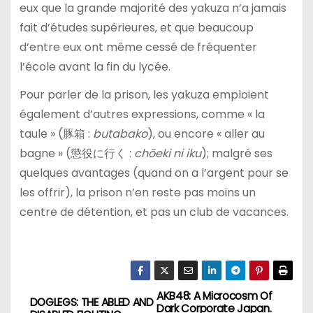
eux que la grande majorité des yakuza n’a jamais
fait d’études supérieures, et que beaucoup
d’entre eux ont même cessé de fréquenter
l’école avant la fin du lycée.
Pour parler de la prison, les yakuza emploient
également d’autres expressions, comme « la
taule » (豚箱 :
butabako
), ou encore « aller au
bagne » (懲役に行く :
chōeki ni iku
); malgré ses
quelques avantages (quand on a l’argent pour se
les offrir), la prison n’en reste pas moins un
centre de détention, et pas un club de vacances.
AKB48: A Microcosm Of
P
DOGLEGS: THE ABLED AND
Dark Corporate Japan.