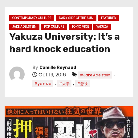
CONTEMPORARY CULTURE
DARK SIDE OF THE SUN
FEATURED
JAKE ADELSTEIN
POP CULTURE
TOKYO VICE
YAKUZA
Yakuza University: It’s a
hard knock education
By
Camille Reynaud
Oct 19, 2016
,
#Jake Adelstein
,
,
#yakuza
#大学
#懲役