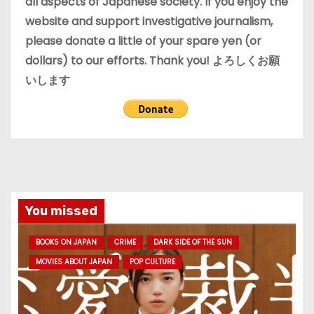
all aspects of Japanese society. If you enjoy the
website and support investigative journalism,
please donate a little of your spare yen (or
dollars) to our efforts. Thank you! よろしくお願
いします
You missed
BOOKS ON JAPAN
CRIME
DARK SIDE OF THE SUN
MOVIES ABOUT JAPAN
POP CULTURE