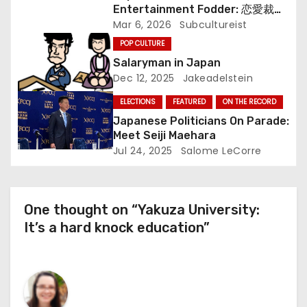
i
Entertainment Fodder: 恋愛裁判
o
(Renai Saiban) Review
Mar 6, 2026
Subcultureist
POP CULTURE
n
Salaryman in Japan
Dec 12, 2025
Jakeadelstein
ELECTIONS
FEATURED
ON THE RECORD
Japanese Politicians On Parade:
Meet Seiji Maehara
Jul 24, 2025
Salome LeCorre
One thought on “Yakuza University:
It’s a hard knock education”