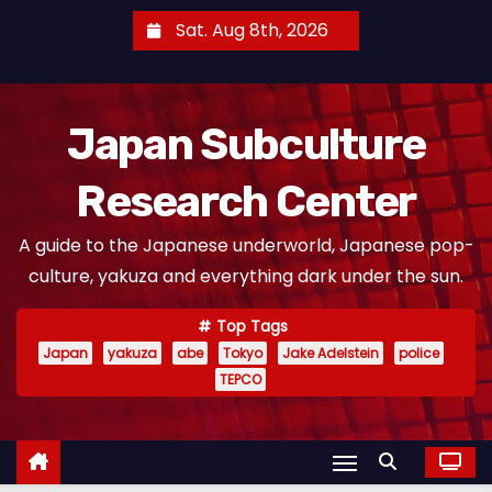
S
Sat. Aug 8th, 2026
k
i
p
Japan Subculture
t
o
Research Center
c
o
A guide to the Japanese underworld, Japanese pop-
n
culture, yakuza and everything dark under the sun.
t
e
Top Tags
n
Japan
yakuza
abe
Tokyo
Jake Adelstein
police
t
TEPCO