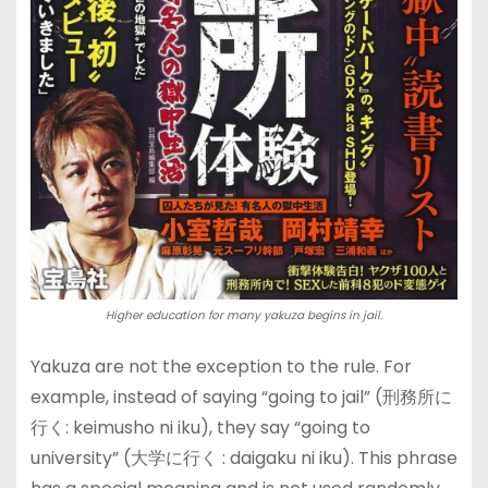
Higher education for many yakuza begins in jail.
Yakuza are not the exception to the rule. For
example, instead of saying “going to jail” (刑務所に
行く: keimusho ni iku), they say “going to
university” (大学に行く : daigaku ni iku). This phrase