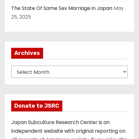
The State Of Same Sex Marriage in Japan
May
25, 2025
Archives
A
r
c
h
i
Donate to JSRC
v
e
Japan Subculture Research Center is an
s
independent website with original reporting on