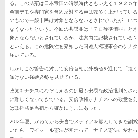
る。この法案は日本帝国の暗黒時代ともいえる１９２５年
会前デモや専門家を含め反対する声は数多く上がっている
のもので一般市民は対象とならないとされていたが、いつ
なくなったという。今回の共謀罪は「テロ等準備罪」とさ
象とならないとされているが、法案内に記載されている２
といえる。この危険性を察知した国連人権理事会のケナタ
届いている。
しかしこの警告に対して安倍首相は外務省を通じて「強く
傾けない強硬姿勢を見せている。
政党をナチスになぞらえるのは最も安易な政治批判とされ
に難しくなってきている。安倍政権がナチスへの敬意を公
は政権発足当初から確かにそこにあった。
2013年夏、かねてから失言でメディアを賑わしてきた
いたら、ワイマール憲法が変わって、ナチス憲法に変わっ