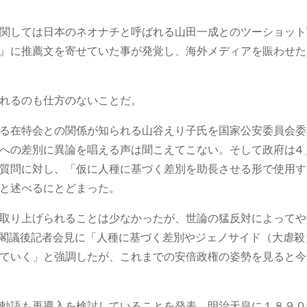
関しては日本のネオナチと呼ばれる山田一成とのツーショット
』に推薦文を寄せていた事が発覚し、海外メディアを賑わせた
れるのも仕方のないことだ。
る在特会との関係が知られる山谷えり子氏を国家公安委員会委
への差別に異論を唱える声は聞こえてこない。そして政府は4 
質問に対し、「仮に人種に基づく差別を助長させる形で使用す
と述べるにとどまった。
取り上げられることは少なかったが、世論の猛反対によってや
の閣議後記者会見に「人種に基づく差別やジェノサイド（大虐殺
ていく」と強調したが、これまでの安倍政権の姿勢を見ると今
勅語も再導入を検討していることを発表。明治天皇に１８９０