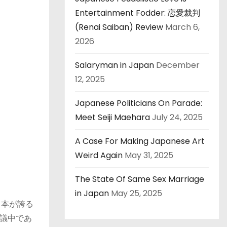
Entertainment Fodder: 恋愛裁判
(Renai Saiban) Review
March 6,
2026
Salaryman in Japan
December
12, 2025
Japanese Politicians On Parade:
Meet Seiji Maehara
July 24, 2025
A Case For Making Japanese Art
Weird Again
May 31, 2025
The State Of Same Sex Marriage
in Japan
May 25, 2025
日本が誇る
議中であ