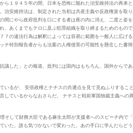
から１９４５年の間、日本を恐怖に陥れた治安維持法の再来と
。治安維持法は、制定された当初は共産主義や反政権派を取り
の間にやら政府批判を口にする者は夜の内に消え、二度と姿を
れ、あくまでもテロに及ぶ犯罪組織を取り締まるためのもので
７７の違法行為は解釈によっては容易に範囲を一般人に広げる
ッチ特別報告者からも法案の人権侵害の可能性を懸念した書簡
抗議した」との報道。批判には国内はもちろん、国外からであ
ているが、 安倍政権とナチスの共通点を見て見ぬふりするこ
言しているからなおさらだ。 ナチスと戦前軍国独裁主義への
副総理そして財務大臣である麻生太郎が支援者へのスピーチ内で
ていた。誰も気づかないで変わった。あの手口に学んだらどう