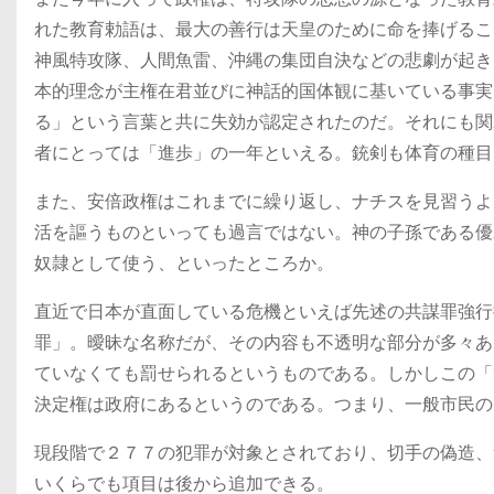
れた教育勅語は、最大の善行は天皇のために命を捧げるこ
神風特攻隊、人間魚雷、沖縄の集団自決などの悲劇が起き
本的理念が主権在君並びに神話的国体観に基いている事実
る」という言葉と共に失効が認定されたのだ。それにも関
者にとっては「進歩」の一年といえる。銃剣も体育の種目
また、安倍政権はこれまでに繰り返し、ナチスを見習うよ
活を謳うものといっても過言ではない。神の子孫である優
奴隷として使う、といったところか。
直近で日本が直面している危機といえば先述の共謀罪強行
罪」。曖昧な名称だが、その内容も不透明な部分が多々あ
ていなくても罰せられるというものである。しかしこの「
決定権は政府にあるというのである。つまり、一般市民の
現段階で２７７の犯罪が対象とされており、切手の偽造、
いくらでも項目は後から追加できる。