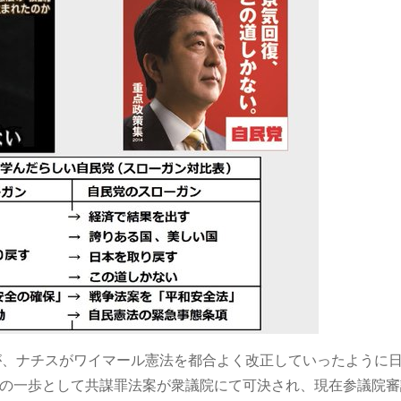
が、ナチスがワイマール憲法を都合よく改正していったように
の一歩として共謀罪法案が衆議院にて可決され、現在参議院審