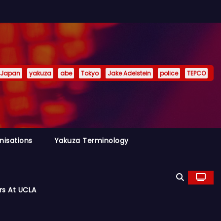
Japan
yakuza
abe
Tokyo
Jake Adelstein
police
TEPCO
nisations
Yakuza Terminology
rs At UCLA