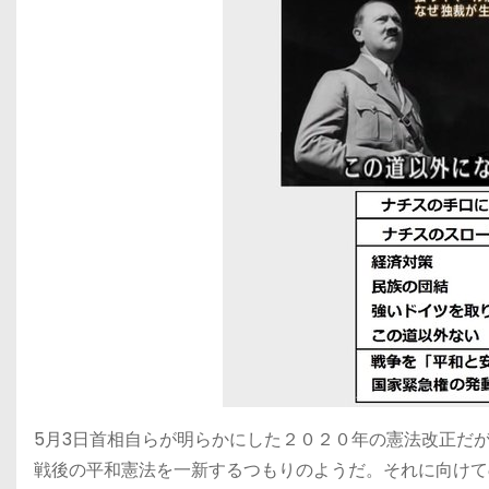
5月3日首相自らが明らかにした２０２０年の憲法改正だ
戦後の平和憲法を一新するつもりのようだ。それに向けて