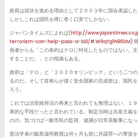
政府は採決を進める理由として２００３年に国会承認した
しかしこれは国民を煙に巻く口実でしかない。
ジャパンタイムズによれば(
http://www.japantimes.co.
terrorism-can-help-pass-a-bill/#.WRqYg1N96SM)
既
係者からも「この条約はテロに特化したものではない。主
することだ。」との指摘もある。
政府は「テロ」と「２０２０オリンピック」という二つの
るのだ。そして首相らが描く安全国家の完成形は、国民を
ろう。
これでは治安維持法の再来と言われても無理はない。１９
果的な手段だったと言われている。制定当時は共産主義を
のの、気づけば一般市民の監視、逮捕が日常茶飯事になっ
憲法学者の飯島滋明教授は何ヶ月も前に共謀罪への警笛を