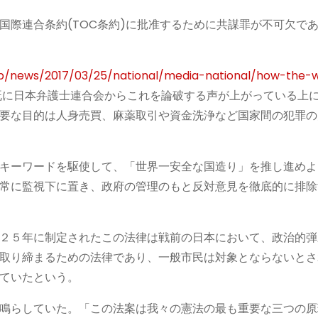
国際連合条約(TOC条約)に批准するために共謀罪が不可欠で
jp/news/2017/03/25/national/media-national/how-the-
に日本弁護士連合会からこれを論破する声が上がっている上
要な目的は人身売買、麻薬取引や資金洗浄など国家間の犯罪の
キーワードを駆使して、「世界一安全な国造り」を推し進めよ
常に監視下に置き、政府の管理のもと反対意見を徹底的に排除
２５年に制定されたこの法律は戦前の日本において、政治的弾
取り締まるための法律であり、一般市民は対象とならないとさ
ていたという。
鳴らしていた。「この法案は我々の憲法の最も重要な三つの原