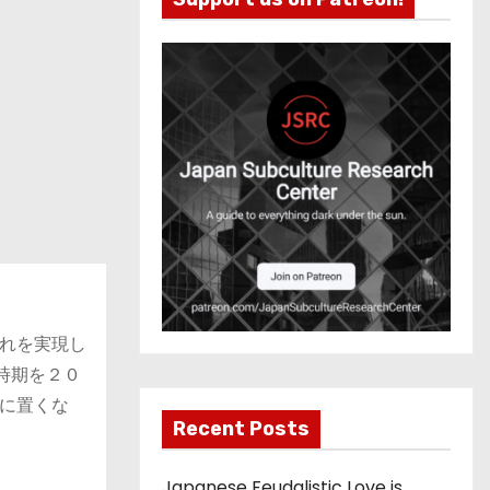
れを実現し
時期を２０
に置くな
Recent Posts
Japanese Feudalistic Love is