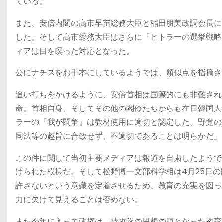
ている。
また、安倍内閣の高市早苗総務大臣と稲田朋美政調会長に
した。そして高市総務大臣はさらに『ヒトラーの選挙戦略
ィアは目を瞑った対応となった。
公にナチスをお手本にしているようでは、類似点を指摘さ
追い打ちをかけるように、安倍首相は国際的にも非難され
命。首相自身、そしてその他の閣僚たちからも在日韓国人
ラーの『我が闘争』は教材使用に適切と認定した。野党の
同法等の趣旨に合致せず、不適切であることは明らかだ」
この件に関して当初主要メディアは報道を自粛したようで
げられた模様だ。そして松野博一文部科学相は4月25日
許さないという意識を定着させるため、教育の充実を図っ
力に欠けて見えることは否めない。
また今年に入って政権は、特攻隊の思想の源となった教育