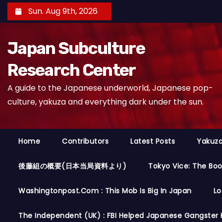
S
Sun. Aug 9th, 2026
k
i
Japan Subculture
p
t
Research Center
o
A guide to the Japanese underworld, Japanese pop-
c
culture, yakuza and everything dark under the sun.
o
n
t
Home
Contributors
Latest Posts
Yakuza
e
n
後藤組の概要(日本当局資料より)
Tokyo Vice: The Bo
t
Washingtonpost.com : This Mob Is Big In Japan
Lo
The Independent (UK) : FBI Helped Japanese Gangster 