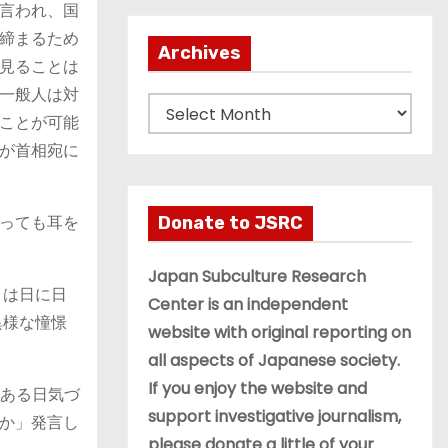
言われ、国
締まるため
Archives
見ることは
一般人は対
A
ことが可能
r
が首相宛に
c
h
i
っても耳を
Donate to JSRC
v
e
Japan Subculture Research
とは日に日
s
Center is an independent
異様な憧憬
website with original reporting on
all aspects of Japanese society.
If you enjoy the website and
「ある日気づ
support investigative journalism,
か」発言し
please donate a little of your