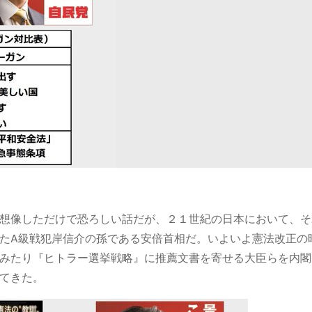
想像しただけで恐ろしい話だが、２１世紀の日本において、そ
たA級戦犯岸信介の孫である安倍首相だ。いよいよ憲法改正の
みたり『ヒトラー選挙戦略』に推薦文書を寄せる大臣らを内閣
てきた。