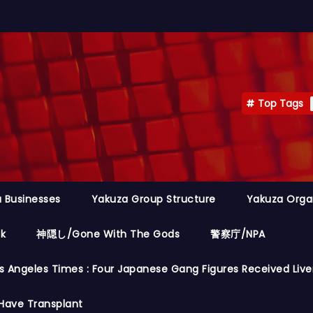
Top Tags
 Businesses
Yakuza Group Structure
Yakuza Orga
ok
神隠し/Gone With The Gods
警察庁/NPA
s Angeles Times : Four Japanese Gang Figures Received Live
Have Transplant