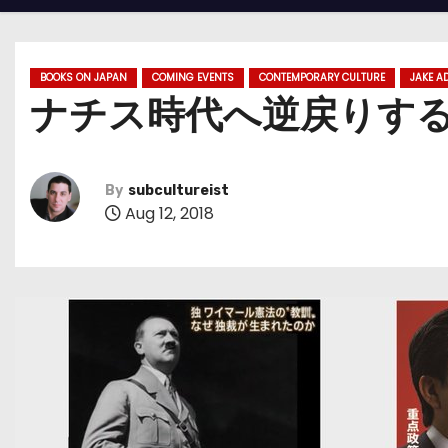
BOOKS ON JAPAN
COMING EVENTS
CONTEMPORARY CULTURE
JAKE A
ナチス時代へ逆戻りす
By
subcultureist
Aug 12, 2018