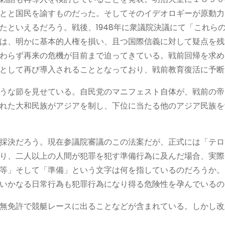
とと国民を諭すものだった。そしてそのイデオロギーが原動力
たといえるだろう。戦後、1948年に衆議院決議にて「これら
は、明かに基本的人権を損い、且つ国際信義に対して疑点を残
わらず再来の危機が目前まで迫ってきている。戦前回帰を求め
として再び導入されることとなっており、戦前教育復活に予断
うな節を見せている。自民党のマニフェスト自体が、戦前の帝
れた大和民族がアジアを制し、下位に当たる他のアジア民族を
採決だろう。現在参議院審議のこの法案だが、正式には「テロ
り、二人以上の人間が犯罪を犯す準備行為に及んだ場合、実際
等」そして「準備」という文字は何を指しているのだろうか。
いかなる日常行為も犯罪行為になり得る危険性を孕んでいるの
無免許で競艇レースに出ることなどが含まれている。しかし改