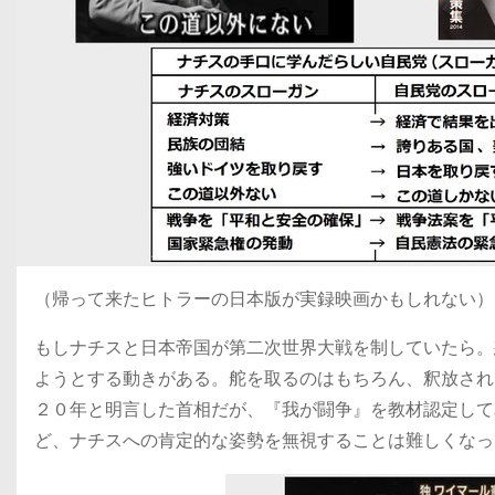
（帰って来たヒトラーの日本版が実録映画かもしれない）
もしナチスと日本帝国が第二次世界大戦を制していたら。
ようとする動きがある。舵を取るのはもちろん、釈放され
２０年と明言した首相だが、『我が闘争』を教材認定して
ど、ナチスへの肯定的な姿勢を無視することは難しくなっ