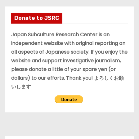
h
i
Donate to JSRC
v
e
Japan Subculture Research Center is an
s
independent website with original reporting on
all aspects of Japanese society. If you enjoy the
website and support investigative journalism,
please donate a little of your spare yen (or
dollars) to our efforts. Thank you! よろしくお願
いします