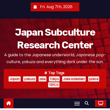
S
Fri. Aug 7th, 2026
k
i
p
Japan Subculture
t
o
Research Center
c
o
A guide to the Japanese underworld, Japanese pop-
n
culture, yakuza and everything dark under the sun.
t
e
Top Tags
n
Japan
yakuza
abe
Tokyo
Jake Adelstein
police
t
TEPCO