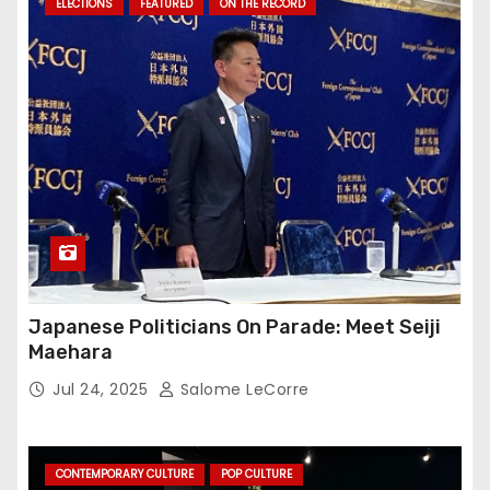
ELECTIONS
FEATURED
ON THE RECORD
Japanese Politicians On Parade: Meet Seiji
Maehara
Jul 24, 2025
Salome LeCorre
CONTEMPORARY CULTURE
POP CULTURE