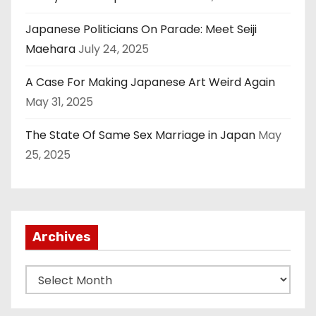
Japanese Politicians On Parade: Meet Seiji
Maehara
July 24, 2025
A Case For Making Japanese Art Weird Again
May 31, 2025
The State Of Same Sex Marriage in Japan
May
25, 2025
Archives
A
r
c