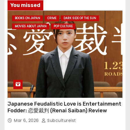
You missed
BOOKS ON JAPAN
CRIME
DARK SIDE OF THE SUN
MOVIES ABOUT JAPAN
POP CULTURE
Japanese Feudalistic Love is Entertainment
Fodder: 恋愛裁判 (Renai Saiban) Review
Mar 6, 2026
Subcultureist