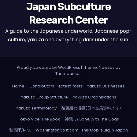
Japan Subculture
Research Center
A guide to the Japanese underworld, Japanese pop-
culture, yakuza and everything dark under the sun.
Proudly powered by WordPress
|
Theme: Newses by
Themeansar
.
Home
Contributors
Latest Posts
Yakuza Businesses
Yakuza Group Structure
Yakuza Organisations
Yakuza Terminology
後藤組の概要(日本当局資料より)
Tokyo Vice: The Book
神隠し/Gone With The Gods
警察庁/NPA
Washingtonpost.com : This Mob Is Big in Japan